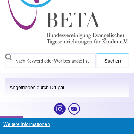
Suchen
Angetrieben durch
Drupal
Kontakt
Weitere Informationen
Footer menu