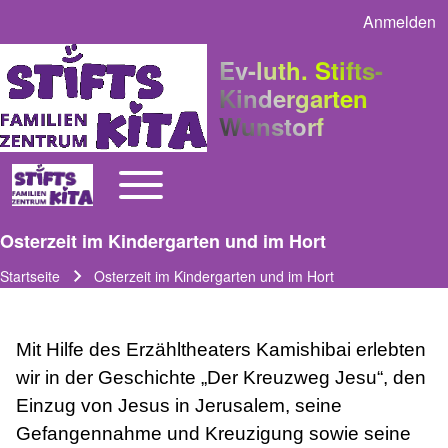
Anmelden
User acco
Ev-luth. Stifts-
Kindergarten
Wunstorf
Toggle main menu
Main navigation
Osterzeit im Kindergarten und im Hort
Startseite
Osterzeit im Kindergarten und im Hort
Pfadnavigation
Mit Hilfe des Erzähltheaters Kamishibai erlebten
wir in der Geschichte „Der Kreuzweg Jesu“, den
Einzug von Jesus in Jerusalem, seine
Gefangennahme und Kreuzigung sowie seine